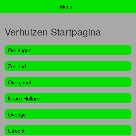
Menu +
Verhuizen Startpagina
Groningen
Zeeland
Overijssel
Noord-Holland
Overige
Utrecht